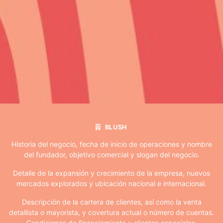
BLUSH
Historia del negocio, fecha de inicio de operaciones y nombre
del fundador, objetivo comercial y slogan del negocio.
Detalle de la expansión y crecimiento de la empresa, nuevos
mercados explorados y ubicación nacional e internacional.
Descripción de la cartera de clientes, así como la venta
detallista o mayorista, y covertura actual o número de cuentas.
Condiciones de financiamiento y clientes especiales.