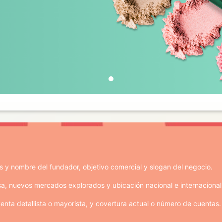
es y nombre del fundador, objetivo comercial y slogan del negocio.
sa, nuevos mercados explorados y ubicación nacional e internacional
 venta detallista o mayorista, y covertura actual o número de cuentas