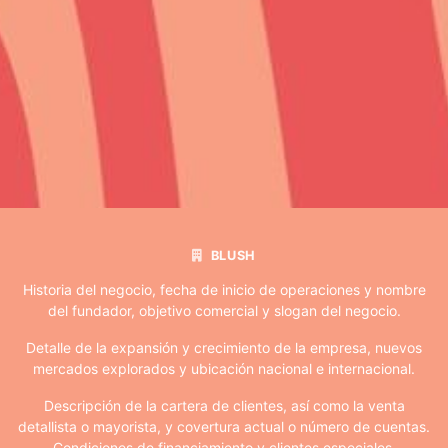
BLUSH
Historia del negocio, fecha de inicio de operaciones y nombre
del fundador, objetivo comercial y slogan del negocio.
Detalle de la expansión y crecimiento de la empresa, nuevos
mercados explorados y ubicación nacional e internacional.
Descripción de la cartera de clientes, así como la venta
detallista o mayorista, y covertura actual o número de cuentas.
Condiciones de financiamiento y clientes especiales.