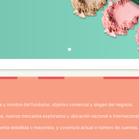
es y nombre del fundador, objetivo comercial y slogan del negocio.
sa, nuevos mercados explorados y ubicación nacional e internacional
 venta detallista o mayorista, y covertura actual o número de cuentas